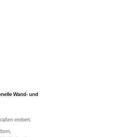
onelle Wand- und
traßen erobert.
tform,